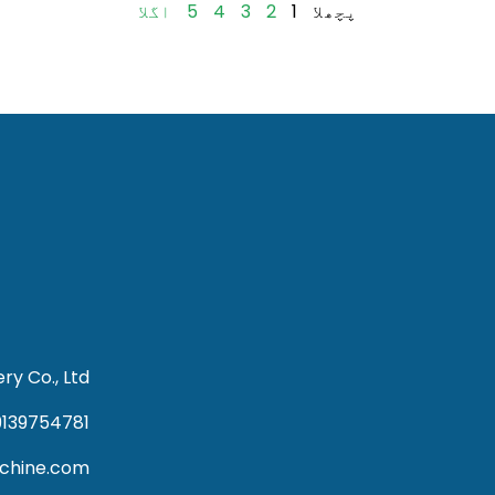
پچھلا
1
2
3
4
5
اگلا
y Co., Ltd
9139754781
achine.com