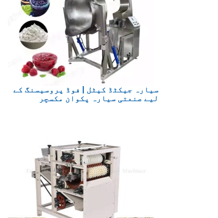
سیارہ جیکٹڈ کیٹل | فوڈ پروسیسنگ کے
لیے صنعتی سیارہ پکوان مکسچر