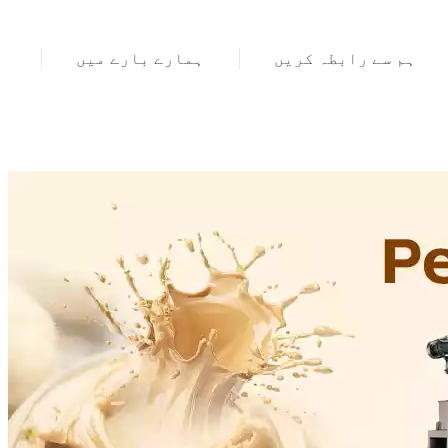
ہم سے رابطہ کریں
ہمارے بارے میں