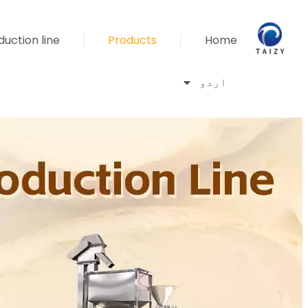
uction line
Products
Home
اردو