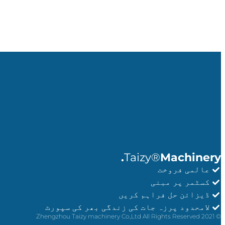
Taizy®
Machinery.
عالمی فروخت
کسٹمر پر مبنی
ڈیزائن حل فراہم کریں
لامحدود پرزہ جات کی زندگی بھر کی سپورٹ
© 2021 Zhengzhou Taizy machinery Co.,Ltd All Rights Reserved