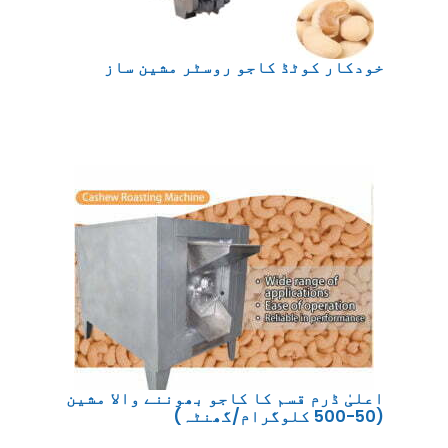
خودکار کوٹڈ کاجو روسٹر مشین ساز
اعلیٰ ڈرم قسم کا کاجو بھوننے والا مشین
(50-500 کلوگرام/گھنٹہ)