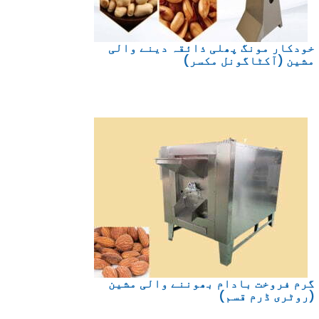
خودکار مونگ پھلی ذائقہ دینے والی
مشین (آکٹاگونل مکسر)
گرم فروخت بادام بھوننے والی مشین
(روٹری ڈرم قسم)