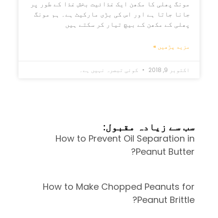
مونگ پھلی کا مکھن ایک غذائیت بخش غذا کے طور پر
جانا جاتا ہے اور اس کی بڑی مارکیٹ ہے۔ ہم مونگ
پھلی کے مکھن کے بیچ تیار کر سکتے ہیں
مزید پڑھیں »
اکتوبر 9, 2018
کوئی تبصرہ نہیں ہے۔
سب سے زیادہ مقبول:
How to Prevent Oil Separation in
Peanut Butter?
How to Make Chopped Peanuts for
Peanut Brittle?