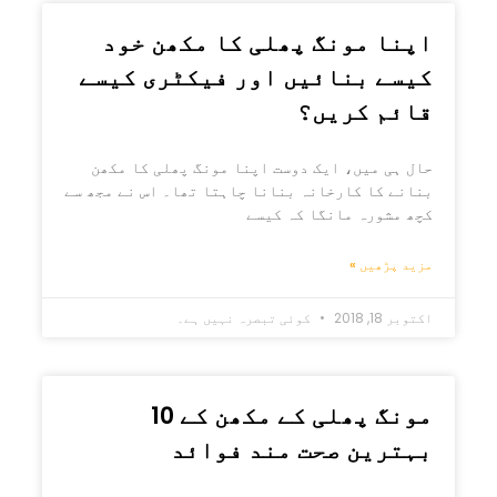
اپنا مونگ پھلی کا مکھن خود
کیسے بنائیں اور فیکٹری کیسے
قائم کریں؟
حال ہی میں، ایک دوست اپنا مونگ پھلی کا مکھن
بنانے کا کارخانہ بنانا چاہتا تھا۔ اس نے مجھ سے
کچھ مشورہ مانگا کہ کیسے
مزید پڑھیں »
اکتوبر 18, 2018
کوئی تبصرہ نہیں ہے۔
مونگ پھلی کے مکھن کے 10
بہترین صحت مند فوائد