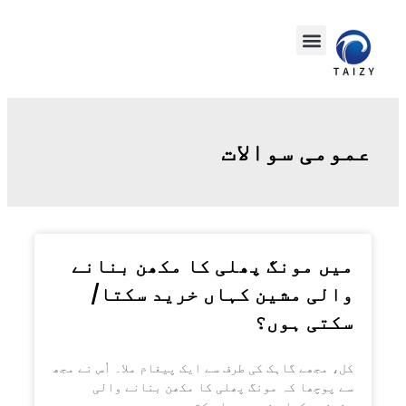
عمومی سوالات
میں مونگ پھلی کا مکھن بنانے
والی مشین کہاں خرید سکتا/
سکتی ہوں؟
کل، مجھے گاہک کی طرف سے ایک پیغام ملا۔ اُس نے مجھ
سے پوچھا کہ مونگ پھلی کا مکھن بنانے والی