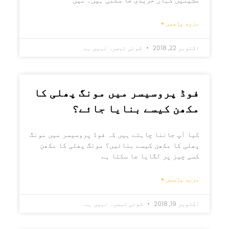
مشینیں کہاں خریدی جا سکتی ہیں۔ میں
مزید پڑھیں »
اکتوبر 22, 2018
کوئی تبصرہ نہیں ہے۔
فوڈ پروسیسر میں مونگ پھلی کا
مکھن کیسے بنایا جائے؟
کیا آپ جاننا چاہتے ہیں کہ فوڈ پروسیسر میں مونگ
پھلی کا مکھن کیسے بنائیں؟ مونگ پھلی کا مکھن
کسی چیز پر لگایا جا سکتا ہے
مزید پڑھیں »
اکتوبر 19, 2018
کوئی تبصرہ نہیں ہے۔