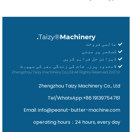
Taizy®
Machinery.
عالمی فروخت
کسٹمر پر مبنی
ڈیزائن حل فراہم کریں
لامحدود پرزہ جات کی زندگی بھر کی سپورٹ
© 2021 Zhengzhou Taizy machinery Co.,Ltd All Rights Reserved
Zhengzhou Taizy Machinery Co., Ltd
Tel/WhatsApp:+86 19139754781
Email: info@peanut-butter-machine.com
operating hours：24 hours, every day