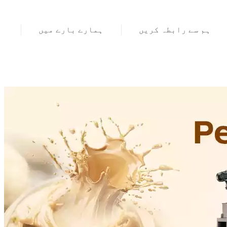
ہم سے رابطہ کریں
ہمارے بارے میں