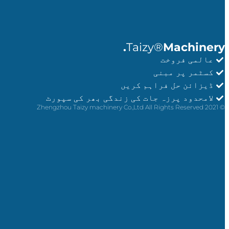
Taizy®
Machinery.
عالمی فروخت
کسٹمر پر مبنی
ڈیزائن حل فراہم کریں
لامحدود پرزہ جات کی زندگی بھر کی سپورٹ
© 2021 Zhengzhou Taizy machinery Co.,Ltd All Rights Reserved