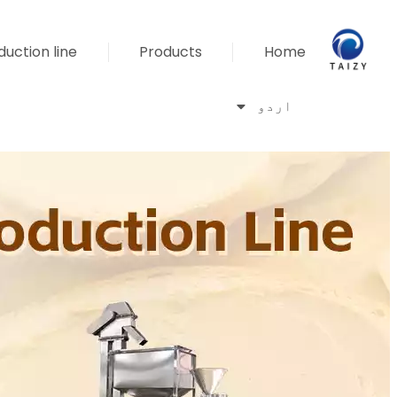
uction line
Products
Home
اردو