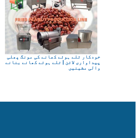
خودکار تلے ہوئے کھانے کی مونگ پھلی
پیداواری لائن | تلے ہوئے کھانے بنانے
والی مشینیں