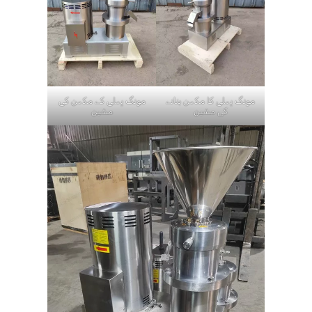
مونگ پھلی کا مکھن بنانے
مونگ پھلی کے مکھن کی
کی مشین
مشین