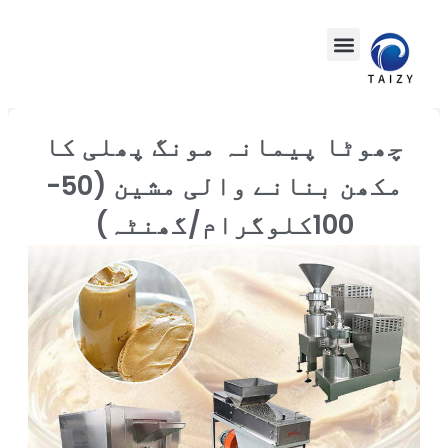
چھوٹا پیمانہ مونگ پھلی کا
مکھن بنانے والی مشین (50-
100کلوگرام/گھنٹہ)