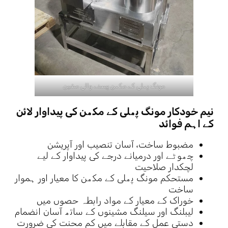
مونگ پھلی کے مکھن پیسنے والی مشین
نیم خودکار مونگ پھلی کے مکھن کی پیداوار لائن
کے اہم فوائد
مضبوط ساخت، آسان تنصیب اور آپریشن
چھوٹے اور درمیانے درجے کی پیداوار کے لیے
لچکدار صلاحیت
مستحکم مونگ پھلی کے مکھن کا معیار اور ہموار
ساخت
خوراک کے معیار کے مواد رابطہ حصوں میں
لیبلنگ اور سیلنگ مشینوں کے ساتھ آسان انضمام
دستی عمل کے مقابلے میں کم محنت کی ضرورت