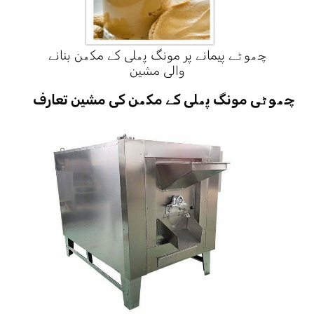
چھوٹے پیمانے پر مونگ پھلی کے مکھن بنانے
والی مشین
چھوٹی مونگ پھلی کے مکھن کی مشین تعارف