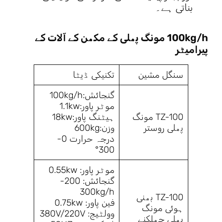
بناتی ہے۔
100kg/h مونگ پھلی کے مکھن کے آلات کے
پیرامیٹر
سنگل مشین
تکنیکی ڈیٹا
گنجائش:100kg/h
موٹر پاور:1.1kw
TZ-100 مونگ
ہیٹنگ پاور:18kw
پھلی روستر
وزن:600kg
درجہ حرارت 0-
300°
موٹر پاور: 0.55kw
گنجائش: 200-
300kg/h
TZ-100 بھنی
فین پاور: 0.75kw
ہوئی مونگ
وولٹیج: 380V/220V
پھلی چھلکنے