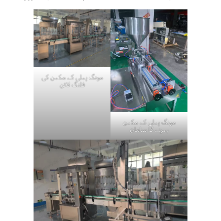
مونگ پھلی کے مکھن کی
فلنگ لائن
مونگ پھلی کے مکھن
بھرنے کا سامان