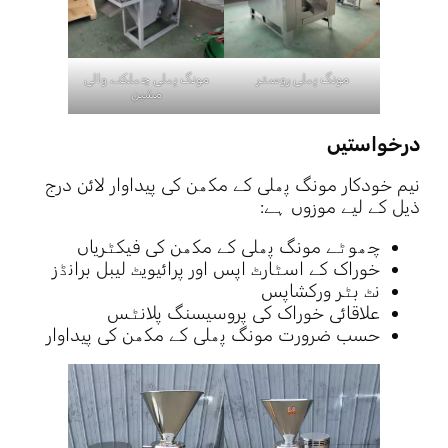
مونگ پھلی روسٹر
مونگ پھلی چھلکنے والی
مشین
درخواستیں
نیم خودکار مونگ پھلی کے مکھن کی پیداوار لائن درج
ذیل کے لیے موزوں ہے:
چھوٹے مونگ پھلی کے مکھن کی فیکٹریاں
خوراک کے اسٹارٹ اپس اور پرائیویٹ لیبل برانڈز
نٹ بٹر ورکشاپس
علاقائی خوراک کی پروسیسنگ پلانٹس
حسب ضرورت مونگ پھلی کے مکھن کی پیداوار