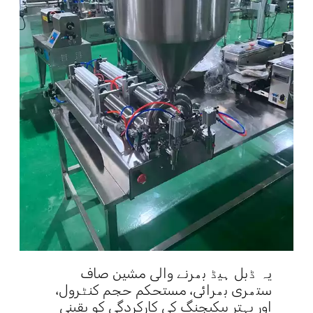
یہ ڈبل ہیڈ بھرنے والی مشین صاف
ستھری بھرائی، مستحکم حجم کنٹرول،
اور بہتر پیکیجنگ کی کارکردگی کو یقینی