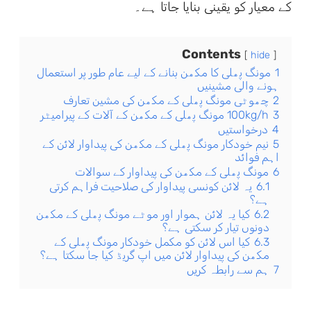
کے معیار کو یقینی بنایا جاتا ہے۔
Contents
hide
1
مونگ پھلی کا مکھن بنانے کے لیے عام طور پر استعمال
ہونے والی مشینیں
2
چھوٹی مونگ پھلی کے مکھن کی مشین تعارف
3
100kg/h مونگ پھلی کے مکھن کے آلات کے پیرامیٹر
4
درخواستیں
5
نیم خودکار مونگ پھلی کے مکھن کی پیداوار لائن کے
اہم فوائد
6
مونگ پھلی کے مکھن کی پیداوار کے سوالات
6.1
یہ لائن کونسی پیداوار کی صلاحیت فراہم کرتی
ہے؟
6.2
کیا یہ لائن ہموار اور موٹے مونگ پھلی کے مکھن
دونوں تیار کر سکتی ہے؟
6.3
کیا اس لائن کو مکمل خودکار مونگ پھلی کے
مکھن کی پیداوار لائن میں اپ گریڈ کیا جا سکتا ہے؟
7
ہم سے رابطہ کریں