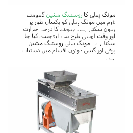
مونگ پھلی کا
روسٹنگ مشین
گھومتے
ڈرم میں مونگ پھلی کو یکساں طور پر
بھون سکتی ہے۔ بھوننے کا درجہ حرارت
اور وقت اچھی طرح سے ایڈجسٹ کیا جا
سکتا ہے۔ مونگ پھلی روستنگ مشین
برقی اور گیس دونوں اقسام میں دستیاب
ہے۔