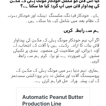
کیا اس لائن کو مکمل خودکار مونگ پھلی کے مکھن
کی پیداوار لائن میں اپ گریڈ کیا جا سکتا ہے؟
ہاں۔ خودکار فیڈنگ، مکسنگ ٹینک، اور خودکار بھرنے
کے نظام بعد میں شامل کیے جا سکتے ہیں۔
ہم سے رابطہ کریں
اگر آپ نیم خودکار مونگ پھلی کے مکھن کی پیداوار
لائن بنانے کا ارادہ رکھتے ہیں یا آلات کے انتخاب، لے
آؤٹ ڈیزائن، اور صلاحیت کی منصوبہ بندی پر تکنیکی
مشورہ کی ضرورت ہے، تو براہ کرم ہم سے رابطہ
کریں۔
ہماری ٹیم دنیا بھر میں مونگ پھلی کے مکھن کے
پروسیسنگ آلات اور مکمل نٹ بٹر پروڈکشن سسٹمز
کے لیے پیشہ ورانہ حل فراہم کرتی ہے۔