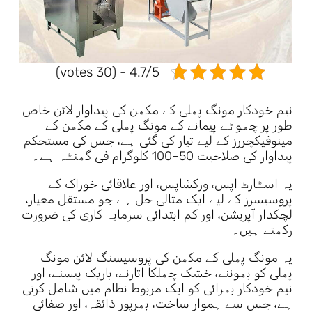
4.7/5 - (30 votes)
نیم خودکار مونگ پھلی کے مکھن کی پیداوار لائن خاص
طور پر چھوٹے پیمانے کے مونگ پھلی کے مکھن کے
مینوفیکچررز کے لیے تیار کی گئی ہے، جس کی مستحکم
پیداوار کی صلاحیت 50–100 کلوگرام فی گھنٹہ ہے۔
یہ اسٹارٹ اپس، ورکشاپس، اور علاقائی خوراک کے
پروسیسرز کے لیے ایک مثالی حل ہے جو مستقل معیار،
لچکدار آپریشن، اور کم ابتدائی سرمایہ کاری کی ضرورت
رکھتے ہیں۔
یہ مونگ پھلی کے مکھن کی پروسیسنگ لائن مونگ
پھلی کو بھوننے، خشک چھلکا اتارنے، باریک پیسنے، اور
نیم خودکار بھرائی کو ایک مربوط نظام میں شامل کرتی
ہے، جس سے ہموار ساخت، بھرپور ذائقہ، اور صفائی