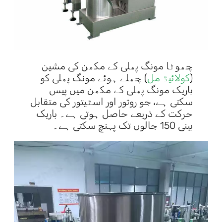
چھوٹا مونگ پھلی کے مکھن کی مشین
(
کولائیڈ مل
) چھلے ہوئے مونگ پھلی کو
باریک مونگ پھلی کے مکھن میں پیس
سکتی ہے، جو روتور اور اسٹیتور کی متقابل
حرکت کے ذریعے حاصل ہوتی ہے۔ باریک
بینی 150 جالوں تک پہنچ سکتی ہے۔