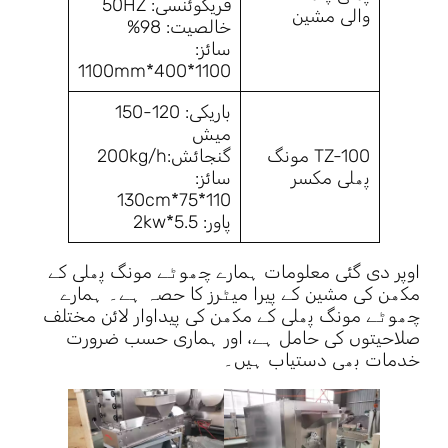
فریکوئنسی: 50HZ
والی مشین
خالصیت: 98%
سائز:
1100*400*1100mm
باریکی: 120-150
میش
TZ-100 مونگ
گنجائش:200kg/h
پھلی مکسر
سائز:
110*75*130cm
پاور: 5.5*2kw
اوپر دی گئی معلومات ہمارے چھوٹے مونگ پھلی کے
مکھن کی مشین کے پیرا میٹرز کا حصہ ہے۔ ہمارے
چھوٹے مونگ پھلی کے مکھن کی پیداوار لائن مختلف
صلاحیتوں کی حامل ہے، اور ہماری حسب ضرورت
خدمات بھی دستیاب ہیں۔