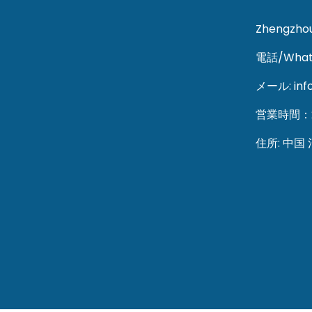
Zhengzhou
電話/Whats
メール: inf
営業時間：
住所: 中