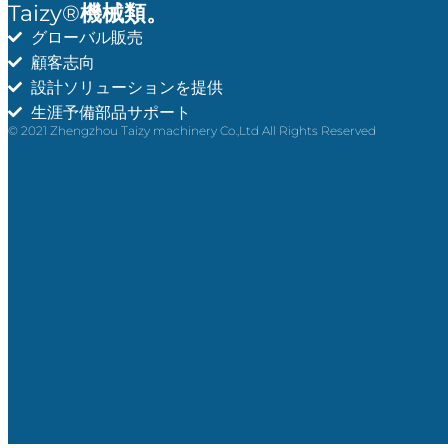
Taizy®
機械類。
グローバル販売
顧客志向
設計ソリューションを提供
生涯予備部品サポート
© 2021 Zhengzhou Taizy machinery Co.,Ltd All Rights Reserved