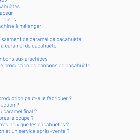
acahuètes
vapeur
achides
achine à mélanger
idissement de caramel de cacahuète
e à caramel de cacahuète
onbons aux arachides
 de production de bonbons de cacahuète
production peut-elle fabriquer ?
duction ?
du caramel final ?
près la coupe ?
utres noix que les cacahuètes ?
on et un service après-vente ?