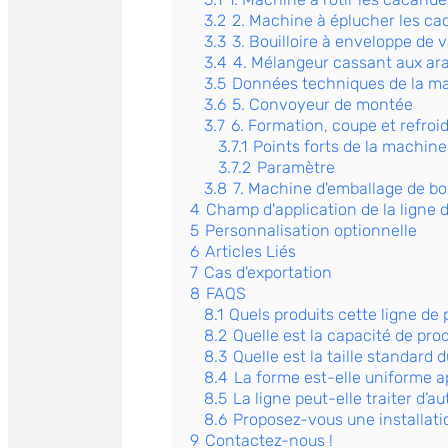
3.2
2. Machine à éplucher les c
3.3
3. Bouilloire à enveloppe de 
3.4
4. Mélangeur cassant aux ar
3.5
Données techniques de la m
3.6
5. Convoyeur de montée
3.7
6. Formation, coupe et refro
3.7.1
Points forts de la machin
3.7.2
Paramètre
3.8
7. Machine d'emballage de b
4
Champ d'application de la ligne
5
Personnalisation optionnelle
6
Articles Liés
7
Cas d'exportation
8
FAQS
8.1
Quels produits cette ligne de 
8.2
Quelle est la capacité de pro
8.3
Quelle est la taille standard 
8.4
La forme est-elle uniforme a
8.5
La ligne peut-elle traiter d’a
8.6
Proposez-vous une installati
9
Contactez-nous !