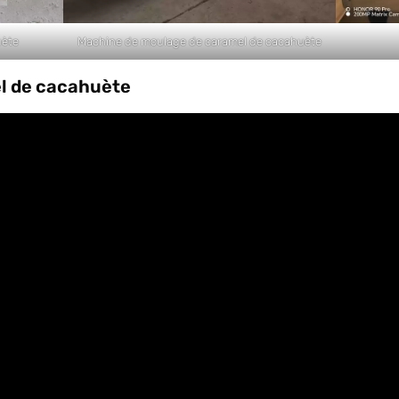
uète
Machine de moulage de caramel de cacahuète
el de cacahuète