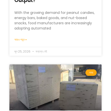
Output?
With the growing demand for peanut candies,
energy bars, baked goods, and nut-based
snacks, food manufacturers are increasingly
adopting automated
আরও পড়ুন »
জুন 25, 2026
মন্তব্য নেই
খবর