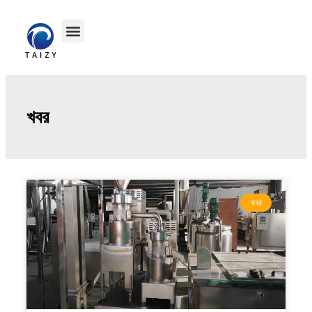
খবর
খবর