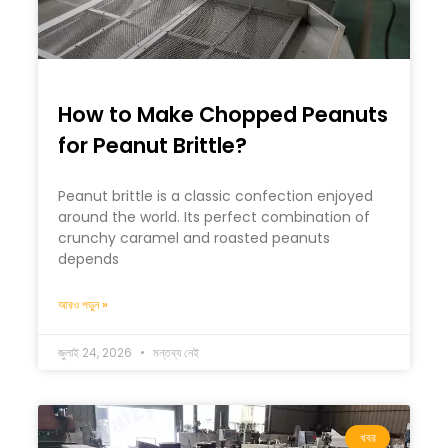
How to Make Chopped Peanuts
for Peanut Brittle?
Peanut brittle is a classic confection enjoyed
around the world. Its perfect combination of
crunchy caramel and roasted peanuts
depends
আরও পড়ুন »
জুলাই 24, 2026
মন্তব্য নেই
খবর