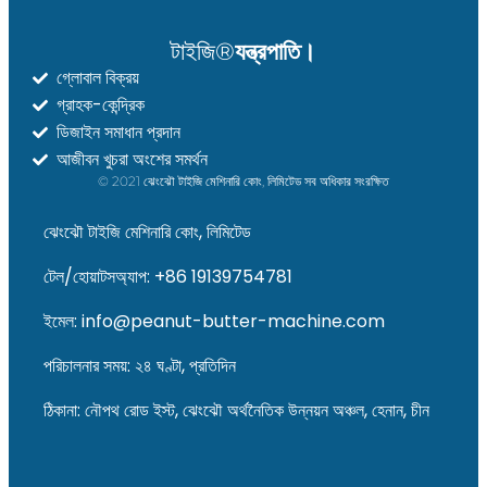
টাইজি®
যন্ত্রপাতি।
গ্লোবাল বিক্রয়
গ্রাহক-কেন্দ্রিক
Whatsapp
ডিজাইন সমাধান প্রদান
আজীবন খুচরা অংশের সমর্থন
Email
© 2021 ঝেংঝৌ টাইজি মেশিনারি কোং, লিমিটেড সব অধিকার সংরক্ষিত
Wechat
ঝেংঝৌ টাইজি মেশিনারি কোং, লিমিটেড
টেল/হোয়াটসঅ্যাপ: +86 19139754781
Chat
ইমেল: info@peanut-butter-machine.com
পরিচালনার সময়: ২৪ ঘণ্টা, প্রতিদিন
ঠিকানা: নৌপথ রোড ইস্ট, ঝেংঝৌ অর্থনৈতিক উন্নয়ন অঞ্চল, হেনান, চীন