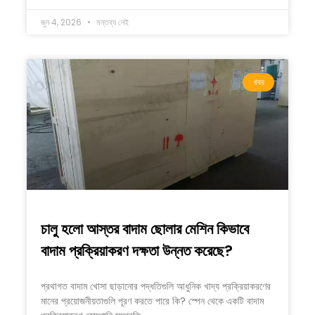
জুন 4, 2026
মন্তব্য নেই
খবর
চালু হলো আস্তর বাদাম ছোলার মেশিন কিভাবে
বাদাম প্রক্রিয়াকরণ দক্ষতা উন্নত করেছে?
প্রথাগত বাদাম খোসা ছাড়ানোর পদ্ধতিগুলি আধুনিক খাদ্য প্রক্রিয়াকরণের
মানের প্রয়োজনীয়তাগুলি পূরণ করতে পারে কি? স্পেন থেকে একটি বাদাম