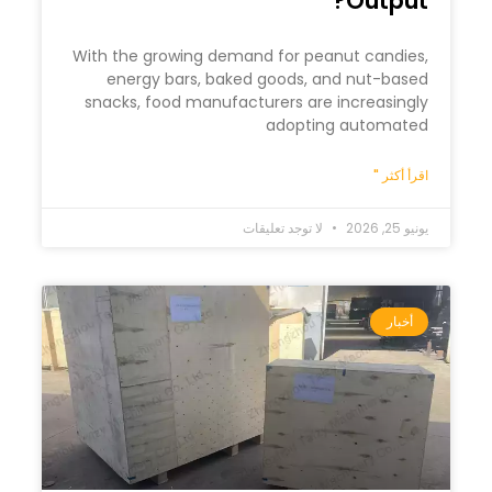
Output?
With the growing demand for peanut candies,
energy bars, baked goods, and nut-based
snacks, food manufacturers are increasingly
adopting automated
اقرأ أكثر "
يونيو 25, 2026
لا توجد تعليقات
أخبار