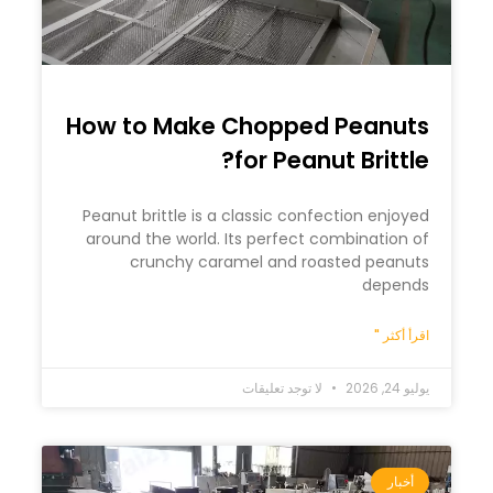
How to Make Chopped Peanuts
for Peanut Brittle?
Peanut brittle is a classic confection enjoyed
around the world. Its perfect combination of
crunchy caramel and roasted peanuts
depends
اقرأ أكثر "
يوليو 24, 2026
لا توجد تعليقات
أخبار