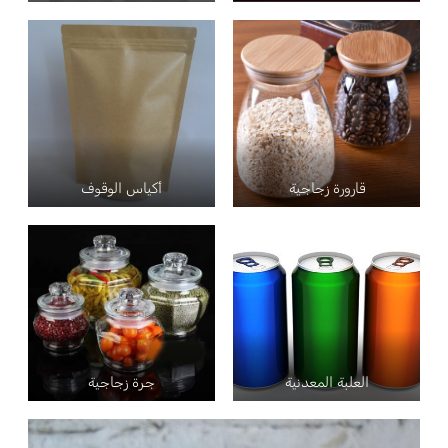
قارورة زجاجية
أكياس الوقوف
العلبة المعدنية
جرة زجاجية