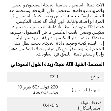
آلات تعبئة المعجون مناسبة لتعبئة المعجون والجيلي
والمربيات، وخاصة المعجون عالي اللزوجة. يستخدم هذا
الحشو طريقة حجمية لقياس وضبط كمية المعجون في
المرة الواحدة. ولذلك، فهي أيضًا آلة تعبئة المكبس.
هذه الآلة مزودة بأسطوانة ذاتية التحضير حيث يوجد
مكبس ويعمل. يلعب المكبس داخل الاسطوانة بسرعة
معتدلة. يحدد قطر المكبس وطريقة سيره من الرأس
إلى القدم كمية وحجم مادة التعبئة. بحيث يظل هذا
الحجم ثابتًا ومستقرًا في كل مرة. يتحرك المكبس ذهابًا
وإيابًا وسيتم تعبئة اللصق في الحاويات.
المعلمة الفنية لآلة تعبئة زبدة الفول السوداني
نموذج
TZ-1
220 فولت/50 هرتز 110
الجهد (الخامس)
فولت/60 هرتز
ضغط الهواء
0.4-0.6
(ميغاباسكال)