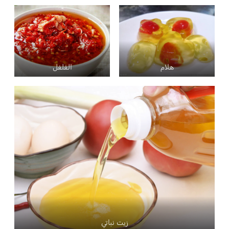
هلام
الفلفل
زيت نباتي