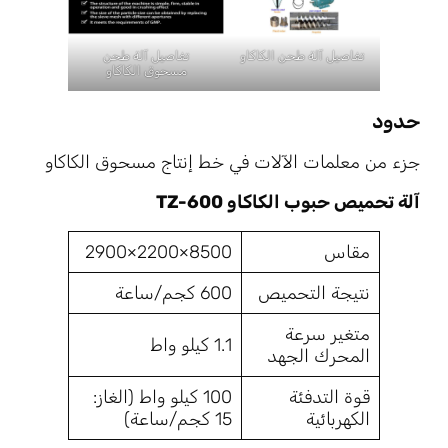
تفاصيل آلة طحن الكاكاو
تفاصيل آلة طحن
مسحوق الكاكاو
حدود
جزء من معلمات الآلات في خط إنتاج مسحوق الكاكاو
آلة تحميص حبوب الكاكاو TZ-600
مقاس
8500×2200×2900
نتيجة التحميص
600 كجم/ساعة
متغير سرعة
1.1 كيلو واط
المحرك الجهد
قوة التدفئة
100 كيلو واط (الغاز:
الكهربائية
15 كجم/ساعة)