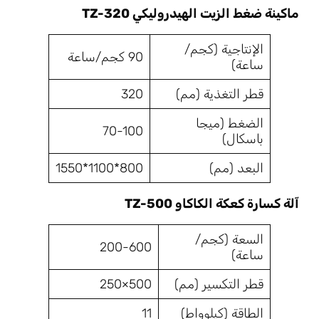
ماكينة ضغط الزيت الهيدروليكي TZ-320
الإنتاجية (كجم/
90 كجم/ساعة
ساعة)
قطر التغذية (مم)
320
الضغط (ميجا
70-100
باسكال)
البعد (مم)
800*1100*1550
آلة كسارة كعكة الكاكاو TZ-500
السعة (كجم/
200-600
ساعة)
قطر التكسير (مم)
500×250
الطاقة (كيلوواط)
11