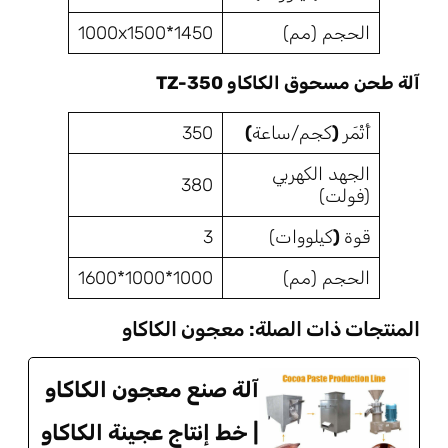
الحجم (مم)
1450*1000x1500
آلة طحن مسحوق الكاكاو TZ-350
أَثْمَر
(
كجم/ساعة
)
350
الجهد الكهربي
380
(فولت)
قوة
(
كيلووات)
3
الحجم (مم)
1000*1000*1600
المنتجات ذات الصلة: معجون الكاكاو
آلة صنع معجون الكاكاو
| خط إنتاج عجينة الكاكاو