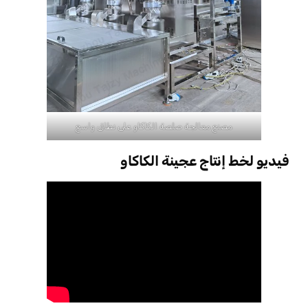
مصنع معالجة صلصة الكاكاو على نطاق واسع
فيديو لخط إنتاج عجينة الكاكاو