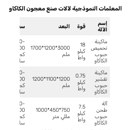
المعلمات النموذجية لآلات صنع معجون الكاكاو
إسم
قوة
البعد
سعة
الألة
ماكينة
50-
18
تحميص
3000*1200*1700
500
كيلو
حبوب
ملم
كجم/
واط
الكاكاو
ساعة
ماكينة
200-
0.75
تقشير
1200*1100*1200
500
كيلو
حبوب
ملم
كجم/
واط
الكاكاو
ساعة
آلة
300-
7.5
طحن
750*450*1000
1200
كيلو
حبوب
مللي متر
كجم/
واط
الكاكاو
ساعة