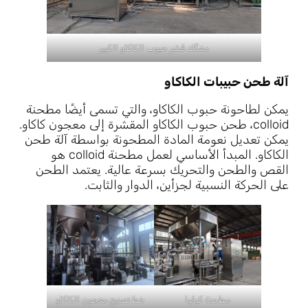
مفكِّك قشر حبوب الكاكاو الكبير
آلة طحن حبيبات الكاكاو
يمكن لطاحونة حبوب الكاكاو، والتي تسمى أيضًا مطحنة
colloid، طحن حبوب الكاكاو المقشرة إلى معجون كاكاو.
يمكن تعديل نعومة المادة المطحونة بواسطة آلة طحن
الكاكاو. المبدأ الأساسي لعمل مطحنة colloid هو
القص والطحن والتحريك بسرعة عالية. يعتمد الطحن
على الحركة النسبية لجزأين، الدوار والثابت.
مطحنة كولوا
خط تصنيع معجون الكاكاو