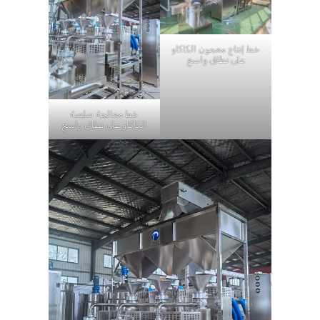
خط إنتاج معجون الكاكاو
على نطاق واسع
خط معالجة صلصة
الكاكاو على نطاق واسع