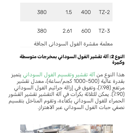
00x1100
380
1.5
400
TZ-2
00x1100
380
2.61
600
TZ-3
معلمة مقشرة الفول السوداني الجافة
النوع 2: آلة تقشير الفول السوداني بمخرجات متوسطة
وكبيرة
هذا النوع من
آلة تقشير وتقسيم الفول السوداني
يتميز
بقدرة عالية (500-1000 كجم/ساعة)، معدل تقشير
مرتفع (98٪)، وتفوق في إزالة جراثيم الفول السوداني
(90٪). يمكن للثلاثة بكرات في آلة التقشير تقشير القشور
الحمراء للفول السوداني بكفاءة، وتقوم المناخل بتقسيم
نصفي حبات الفول السوداني عبر الاهتزاز.