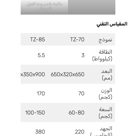
ماكينة طحن زبدة الفول
السوداني
المقياس التقني
نموذج
TZ-70
TZ-85
30
الطاقة
11
5.5
3
(كيلوواط)
البعد
00
900x350x900
650x320x650
(مم)
الوزن
70
170
70
(كجم)
السعة
00
100-150
60-80
(كجم)
الجهد
80
380
220
(الخامس)