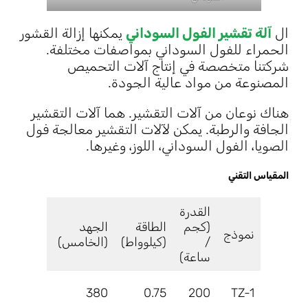
ال
آلة تقشير الفول السوداني
يمكنها إزالة القشور
الحمراء للفول السوداني بمواصفات مختلفة.
شركتنا متخصصة في إنتاج آلات التحميص
المصنوعة من مواد عالية الجودة.
هناك نوعان من آلات التقشير. هما آلات التقشير
الجافة والرطبة. يمكن لآلات التقشير معالجة فول
الصويا، الفول السوداني، اللوز، وغيرها.
المقياس التقني
القدرة
(كجم
الطاقة
الجهد
نموذج
البعد (مم
/
(كيلوواط)
(الخامس)
ساعة)
00x1100
380
0.75
200
TZ-1