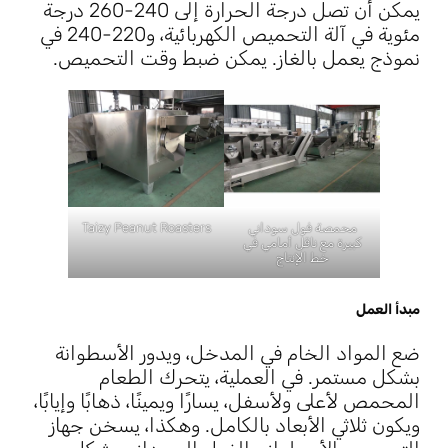
يمكن أن تصل درجة الحرارة إلى 240-260 درجة
مئوية في آلة التحميص الكهربائية، و220-240 في
نموذج يعمل بالغاز. يمكن ضبط وقت التحميص.
محمصة فول سوداني
Taizy Peanut Roasters
كبيرة مع ناقل أمامي في
خط الإنتاج
مبدأ العمل
ضع المواد الخام في المدخل، ويدور الأسطوانة
بشكل مستمر. في العملية، يتحرك الطعام
المحمص لأعلى ولأسفل، يسارًا ويمينًا، ذهابًا وإيابًا،
ويكون ثلاثي الأبعاد بالكامل. وهكذا، يسخن جهاز