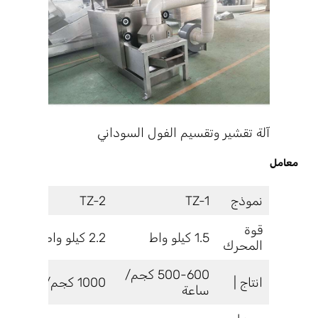
آلة تقشير وتقسيم الفول السوداني
معامل
نموذج
TZ-1
TZ-2
قوة
1.5 كيلو واط
2.2 كيلو واط
المحرك
500-600 كجم/
انتاج |
1000 كجم/ساعة
ساعة