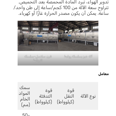
تدوير الهواء، تبرد المادة المحمصة بعد التحميص.
تتراوح سعة الآلة من 100 كجم/ساعة إلى طن واحد/
ساعة. يمكن أن يكون مصدر الحرارة غازًا أو كهرباء.
آلة خبز بسلسلة روابط
فرن سلاسل-سلسلة
الروابط
معامل
سمك
الإخراج
قوة
قوة
المواد
(كجم
نوع الآلة
النقل
التدفئة
الخام
/
(كيلوواط)
(كيلوواط)
(مم)
ساعة)
50-