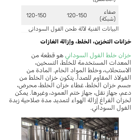
صفاء
50
120-150
120-150
(شبكة)
البيانات الفنية لآلة طحن الفول السوداني
خزانات التخزين، الخلط، وإزالة الغازات
خزان خلط الفول السوداني
هو قطعة من
المعدات المستخدمة للخلط، التسخين،
الاستحلاب، وخلط المواد الخام. المادة من
الفولاذ المقاوم للصدأ. يتكون خزان الخلط من
جسم خزان الخلط، غطاء خزان الخلط، محرض،
دعم، جهاز نقل، جهاز ختم العمود، وغيرها. يمكن
لخزان الفراغ إزالة الهواء لتمديد مدة صلاحية زبدة
الفول السوداني.