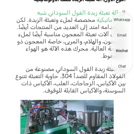
ال
آلة تعبئة زبدة الفول السوداني شبه
الأوتوماتيكية
مخصصة لملء وتعبئة الزبدة. لكن
Whatsapp
استخدامه امتد إلى العديد من المنتجات أيضًا.
كما أن آلات تعبئة المعجون مناسبة أيضًا لملء
Email
المعجون، والهلام، والمربى، خاصة المعجون ذو
اللزوجة العالية. محرك هذه الآلة هو الهواء
Wechat
المضغوط.
Chat
آلة تعبئة زبدة الفول السوداني مصنوعة من
الفولاذ المقاوم للصدأ 304. حاوية التعبئة تتنوع
بين الأكياس، الزجاجات، العلب، الأكياس ذات
السوستة، والأكياس القابلة للوقوف.