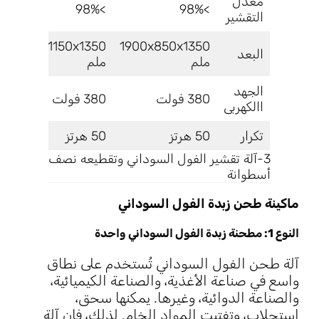
معدل
>98%
>98%
التقشير
1900x1150x1350
1900x850x1350
البعد
ملم
ملم
الجهد
380 فولت
380 فولت
االكهربى
تكرار
50 هرتز
50 هرتز
3-آلة تقشير الفول السوداني وتقطيعه نصف
أسطوانة
ماكينة طحن زبدة الفول السوداني
النوع 1: مطحنة زبدة الفول السوداني واحدة
آلة طحن الفول السوداني تُستخدم على نطاق
واسع في صناعة الأغذية، والصناعة الكيميائية،
والصناعة الدوائية، وغيرها. يمكنها سحق،
استحلاب، وتفتيت المواد الخام. لذلك، فإن آلة