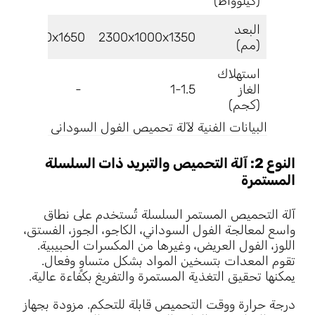
(كيلوواط)
البعد
900x1400x1650
2300x1000x1350
(مم)
استهلاك
الغاز
1-1.5
-
(كجم)
البيانات الفنية لآلة تحميص الفول السوداني
النوع 2: آلة التحميص والتبريد ذات السلسلة
المستمرة
آلة التحميص المستمر السلسلة تُستخدم على نطاق
واسع لمعالجة الفول السوداني، الكاجو، الجوز، الفستق،
اللوز، الفول العريض، وغيرها من المكسرات الحبيبية.
تقوم المعدات بتسخين المواد بشكل متساوٍ وفعال.
يمكنها تحقيق التغذية المستمرة والتفريغ بكفاءة عالية.
درجة حرارة ووقت التحميص قابلة للتحكم. مزودة بجهاز