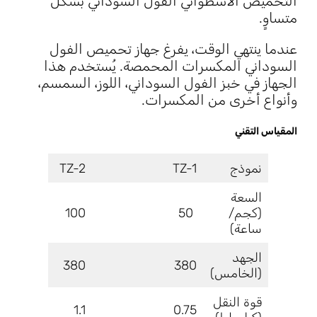
التحميص الأسطواني الفول السوداني بشكل
متساوٍ.
عندما ينتهي الوقت، يفرغ جهاز تحميص الفول
السوداني المكسرات المحمصة. يُستخدم هذا
الجهاز في خبز الفول السوداني، اللوز، السمسم،
وأنواع أخرى من المكسرات.
المقياس التقني
نموذج
TZ-1
TZ-2
السعة
(كجم/
50
100
ساعة)
الجهد
380
380
(الخامس)
قوة النقل
1.1
0.75