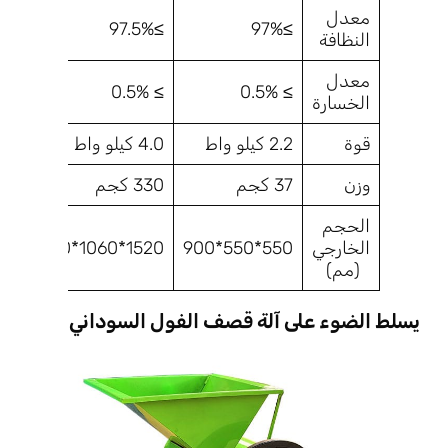
معدل
≥97.5%
≥97.5%
≥97%
النظافة
معدل
≥ 0.5%
≥ 0.5%
≥ 0.5%
الخسارة
قوة
2.2 كيلو واط
4.0 كيلو واط
7.5 كيلو
وزن
37 كجم
330 كجم
700 
الحجم
الخارجي
550*550*900
1520*1060*1660
0*2170
(مم)
يسلط الضوء على آلة قصف الفول السوداني