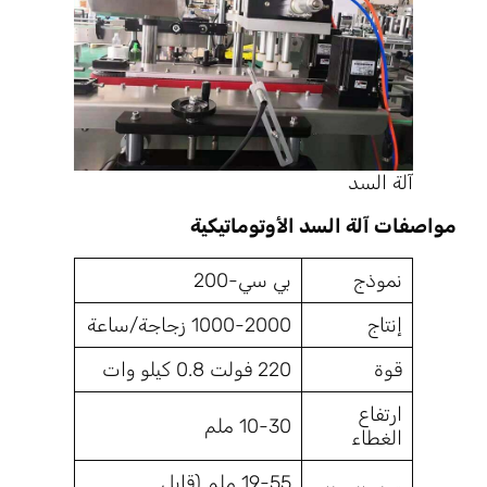
آلة السد
مواصفات آلة السد الأوتوماتيكية
نموذج
بي سي-200
إنتاج
1000-2000 زجاجة/ساعة
قوة
220 فولت 0.8 كيلو وات
ارتفاع
10-30 ملم
الغطاء
19-55 ملم (قابل