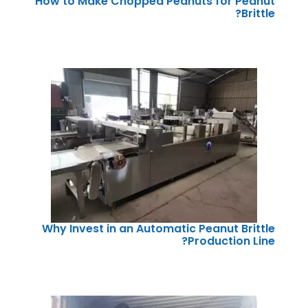
How to Make Chopped Peanuts for Peanut
Brittle?
Why Invest in an Automatic Peanut Brittle
Production Line?