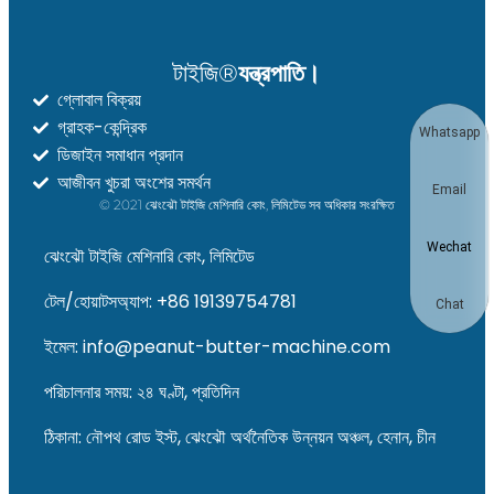
টাইজি®
যন্ত্রপাতি।
গ্লোবাল বিক্রয়
গ্রাহক-কেন্দ্রিক
Whatsapp
ডিজাইন সমাধান প্রদান
আজীবন খুচরা অংশের সমর্থন
Email
© 2021 ঝেংঝৌ টাইজি মেশিনারি কোং, লিমিটেড সব অধিকার সংরক্ষিত
Wechat
ঝেংঝৌ টাইজি মেশিনারি কোং, লিমিটেড
টেল/হোয়াটসঅ্যাপ: +86 19139754781
Chat
ইমেল: info@peanut-butter-machine.com
পরিচালনার সময়: ২৪ ঘণ্টা, প্রতিদিন
ঠিকানা: নৌপথ রোড ইস্ট, ঝেংঝৌ অর্থনৈতিক উন্নয়ন অঞ্চল, হেনান, চীন