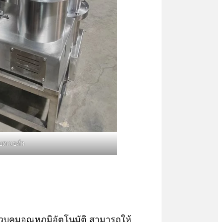
งบดเนยถั่ว
วบคุมอุณหภูมิอัตโนมัติ สามารถให้