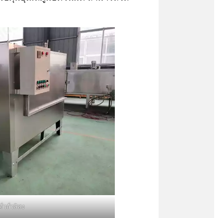
ั่วถั่วลิสง