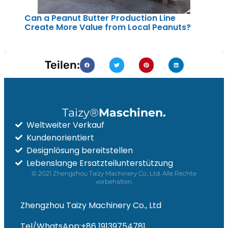
Can a Peanut Butter Production Line
Create More Value from Local Peanuts?
Teilen:
Taizy®
Maschinen.
Weltweiter Verkauf
Kundenorientiert
Designlösung bereitstellen
Lebenslange Ersatzteilunterstützung
© 2021 Zhengzhou Taizy Machinery Co., Ltd. Alle Rechte
vorbehalten.
Zhengzhou Taizy Machinery Co., Ltd
Tel/WhatsApp:+86 19139754781