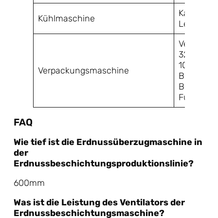
Kapazität
Kühlmaschine
Leistung:
Verpackun
32-72 Beu
100 Beute
Verpackungsmaschine
Beutellä
Beutenbr
Füllberei
FAQ
Wie tief ist die Erdnussüberzugmaschine in
der
Erdnussbeschichtungsproduktionslinie
?
600mm
Was ist die Leistung des Ventilators der
Erdnussbeschichtungsmaschine?