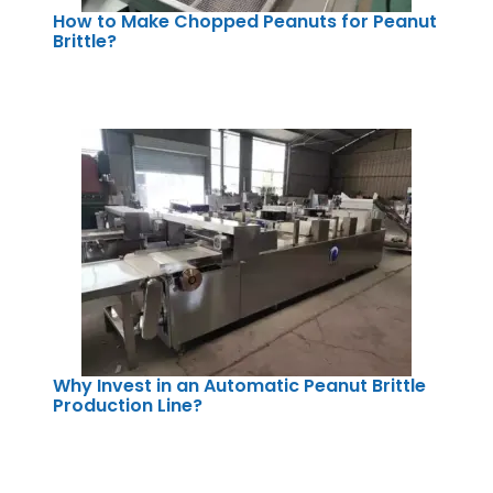
How to Make Chopped Peanuts for Peanut
Brittle?
Why Invest in an Automatic Peanut Brittle
Production Line?