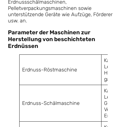
Erdnussschälmaschinen,
Pelletverpackungsmaschinen sowie
unterstützende Geräte wie Aufzüge, Förderer
usw. an.
Parameter der Maschinen zur
Herstellung von beschichteten
Erdnüssen
Kapazität
Leistung:
Erdnuss-Röstmaschine
Heizart: e
gasbetrie
Kapazität
Leistung:
Erdnuss-Schälmaschine
Größe: 1
Vervollst
Erdnussbr