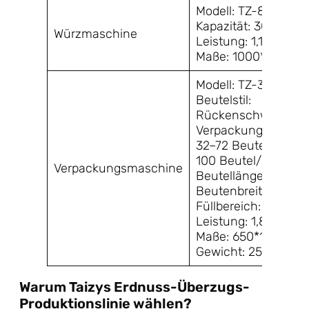
Modell: TZ-800
Kapazität: 300 kg/h
Würzmaschine
Leistung: 1,1 kW
Maße: 1000*800*1
Modell: TZ-320
Beutelstil:
Rückenschweißnah
Verpackungsgeschwi
32–72 Beutel/Min o
100 Beutel/Min
Verpackungsmaschine
Beutellänge: 30-1
Beutenbreite: 25-
Füllbereich: 22-220
Leistung: 1,8 kW
Maße: 650*1050*1
Gewicht: 250 kg
Warum Taizys Erdnuss-Überzugs-
Produktionslinie wählen?