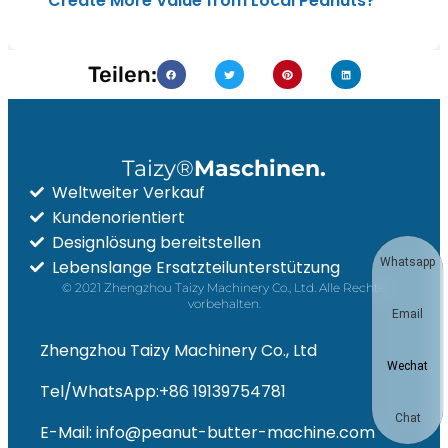
Create More Value from Local Peanuts?
Teilen:
Taizy®
Maschinen.
Weltweiter Verkauf
Kundenorientiert
Designlösung bereitstellen
Whatsapp
Lebenslange Ersatzteilunterstützung
© 2021 Zhengzhou Taizy Machinery Co., Ltd. Alle Rechte
vorbehalten.
Email
Zhengzhou Taizy Machinery Co., Ltd
Wechat
Tel/WhatsApp:+86 19139754781
Chat
E-Mail: info@peanut-butter-machine.com