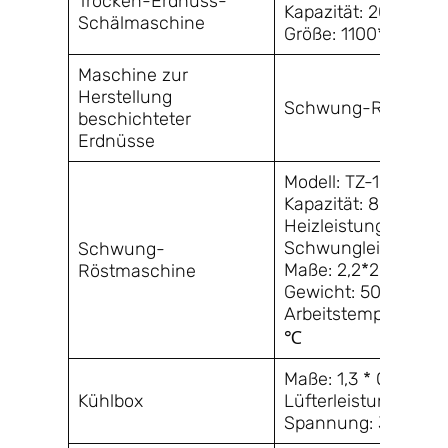
Trocken-Erdnuss-
Kapazität: 200–250
Schälmaschine
Größe: 1100*400*
Maschine zur
Herstellung
Schwung-Röstmas
beschichteter
Erdnüsse
Modell: TZ-100
Kapazität: 80–100 k
Heizleistung: 25 k
Schwungleistung: 0
Schwung-
Maße: 2,2*2*1,5 m
Röstmaschine
Gewicht: 500 kg
Arbeitstemperatur:
℃
Maße: 1,3 * 0,6 * 0,
Kühlbox
Lüfterleistung: 1,1 k
Spannung: 380 V 5