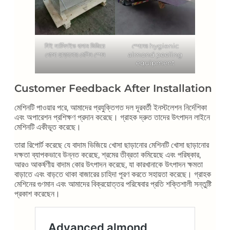
সিই সার্টিফাইড বাদাম ভিজিয়ে
স্পেনের hygienic
খোসা ছাড়ানোর মেশিন স্পেন
almond peeling
equipment
Customer Feedback After Installation
মেশিনটি পাওয়ার পরে, আমাদের প্রযুক্তিগত দল দূরবর্তী ইনস্টলেশন নির্দেশিকা
এবং অপারেশন প্রশিক্ষণ প্রদান করেছে। গ্রাহক দ্রুত তাদের উৎপাদন লাইনে
মেশিনটি একীভূত করেছে।
তারা রিপোর্ট করেছে যে বাদাম ভিজিয়ে খোসা ছাড়ানোর মেশিনটি খোসা ছাড়ানোর
দক্ষতা ব্যাপকভাবে উন্নত করেছে, শ্রমের তীব্রতা কমিয়েছে এবং পরিষ্কার,
আরও আকর্ষণীয় বাদাম কোর উৎপাদন করেছে, যা কারখানাকে উৎপাদন ক্ষমতা
বাড়াতে এবং বাড়তে থাকা বাজারের চাহিদা পূরণ করতে সহায়তা করেছে। গ্রাহক
মেশিনের গুণমান এবং আমাদের বিক্রয়োত্তর পরিষেবার প্রতি শক্তিশালী সন্তুষ্টি
প্রকাশ করেছেন।