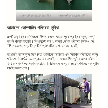
ভেজ-প্রক্রিয়া ছাড়ানোর মেশিন
ভেজ-প্রক্রিয়া ডেহুলিং মেশিন
আমাদের কোম্পানির পরিষেবা সুবিধা
একটি মসৃণ ক্রয় অভিজ্ঞতা নিশ্চিত করতে, আমরা পুরো প্রক্রিয়া জুড়ে সম্পূর্ণ
সমর্থন প্রদান করেছি। শিপমেন্টের আগে, আমরা মেশিন পরীক্ষার ভিডিও এবং
নিশ্চিতকরণের জন্য বিস্তারিত প্যাকেজিং ফটো শেয়ার করেছি।
সরঞ্জামটি সুরক্ষামূলক ফিল্ম দিয়ে মোড়ানো হয়েছিল এবং নিরাপদ পরিবহনের জন্য
শক্তিশালী কাঠের বাক্সে প্যাক করা হয়েছিল। আমরা শিপমেন্টের আগে লাইভ
ভিডিও পরিদর্শনও সমর্থন করেছি, যা গ্রাহককে বাস্তব সময়ে মেশিনের অবস্থান
যাচাই করতে দেয়।