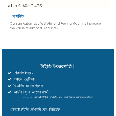
পোস্ট ভিউস:
2,436
সম্পর্কিত
Can an Automatic Wet Almond Peeling Machine Increase
the Value of Almond Products?
টাইজি®
যন্ত্রপাতি।
গ্লোবাল বিক্রয়
গ্রাহক-কেন্দ্রিক
Whatsapp
ডিজাইন সমাধান প্রদান
আজীবন খুচরা অংশের সমর্থন
Email
© 2021 ঝেংঝৌ টাইজি মেশিনারি কোং, লিমিটেড সব অধিকার সংরক্ষিত
Wechat
ঝেংঝৌ টাইজি মেশিনারি কোং, লিমিটেড