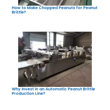
How to Make Chopped Peanuts for Peanut
Brittle?
Why Invest in an Automatic Peanut Brittle
Production Line?