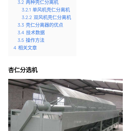
3.2
两种壳仁分离机
3.2.1
单风机壳仁分离机
3.2.2
双风机壳仁分离机
3.3
壳仁分离器的优点
3.4
技术数据
3.5
操作方法
4
相关文章
杏仁分选机