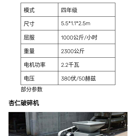
模式
四年级
5.5*1.1*2.5m
尺寸
屈服
1000公斤/小时
重量
2300公斤
电机功率
2.2千瓦
电压
380伏/50赫兹
部分参数
杏仁破碎机