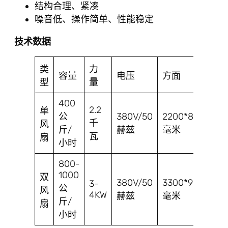
结构合理、紧凑
噪音低、操作简单、性能稳定
技术数据
类
力
容量
电压
方面
型
量
400
2.2
单
公
380V/50
2200*800*160
千
风
斤/
赫兹
毫米
瓦
扇
小时
800-
1000
双
380V/50
3300*900*1670
3-
公
风
4KW
赫兹
毫米
斤/
扇
小时