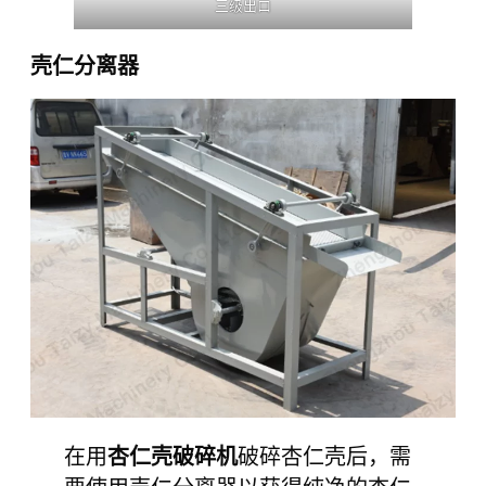
三级出口
壳仁分离器
在用
杏仁壳破碎机
破碎杏仁壳后，需