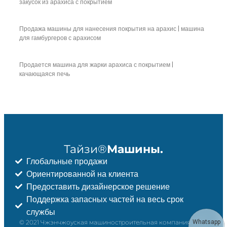
закусок из арахиса с покрытием
Продажа машины для нанесения покрытия на арахис | машина
для гамбургеров с арахисом
Продается машина для жарки арахиса с покрытием |
качающаяся печь
Тайзи®
Машины.
Глобальные продажи
Ориентированной на клиента
Предоставить дизайнерское решение
Поддержка запасных частей на весь срок
службы
© 2021 Чжэнчжоуская машиностроительная компания Taizy,
Whatsapp