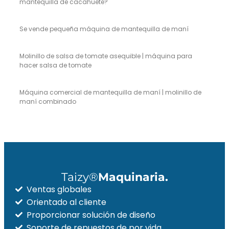
mantequilla de cacahuete?
Se vende pequeña máquina de mantequilla de maní
Molinillo de salsa de tomate asequible | máquina para
hacer salsa de tomate
Máquina comercial de mantequilla de maní | molinillo de
maní combinado
Taizy®
Maquinaria.
Ventas globales
Orientado al cliente
Proporcionar solución de diseño
Soporte de repuestos de por vida