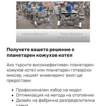
котел с обвивка 2
Пара-облечени
котли във фабриката
Получете вашето решение с
планетарен кожухов котел
Ако търсите високоефективен планетарен
кожухов котел или планетарен готварски
миксер, нашият инженеринг екип ще
предостави:
Професионален избор на модел
Оптимизация на метода на отопление
Дизайн на фабрична разпределителна
схема