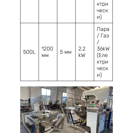
ктри
ческ
и)
Пара
/ Газ
/
1200
2.2
36kW
500L
5 мм
мм
kW
(Еле
ктри
ческ
и)