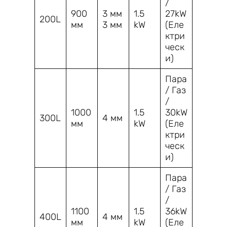
/
900
3 мм
1.5
27kW
200L
мм
3 мм
kW
(Еле
ктри
ческ
и)
Пара
/ Газ
/
1000
1.5
30kW
300L
4 мм
мм
kW
(Еле
ктри
ческ
и)
Пара
/ Газ
/
1100
1.5
36kW
400L
4 мм
мм
kW
(Еле