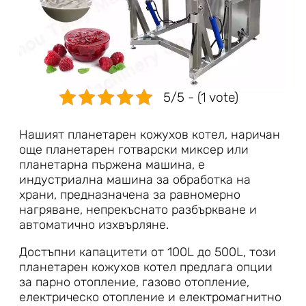
5/5 - (1 vote)
Нашият планетарен кожухов котел, наричан
още планетарен готварски миксер или
планетарна пържена машина, е
индустриална машина за обработка на
храни, предназначена за равномерно
нагряване, непрекъснато разбъркване и
автоматично изхвърляне.
Достъпни капацитети от 100L до 500L, този
планетарен кожухов котел предлага опции
за парно отопление, газово отопление,
електрическо отопление и електромагнитно