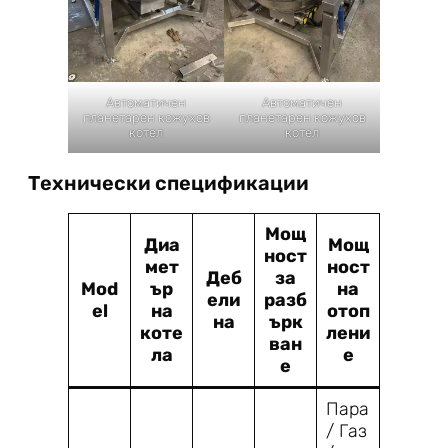
Автоматичен
Автоматичен
планетарен кожухов
планетарен кожухов
котел
котел
Технически спецификации
Мощ
Диа
Мощ
ност
мет
ност
Деб
за
Mod
ър
на
ели
разб
el
на
отоп
на
ърк
коте
лени
ван
ла
е
е
Пара
/ Газ