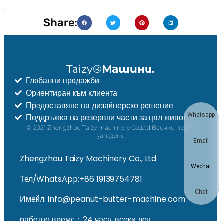
Share:
Taizy®
Машини.
Глобални продажби
Ориентиран към клиента
Предоставяне на дизайнерско решение
Whatsapp
Поддръжка на резервни части за цял живот
© 2021 Zhengzhou Taizy machinery Co.,Ltd Всички права
запазени
Email
Zhengzhou Taizy Machinery Co., Ltd
Wechat
Тел/WhatsApp:+86 19139754781
Chat
Имейл: info@peanut-butter-machine.com
работно време：24 часа, всеки ден