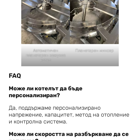
Автоматичен
Планетарен миксер
планетарен кожухов
котел
FAQ
Може ли котелът да бъде
персонализиран?
Да, поддържаме персонализирано
напрежение, капацитет, метод на отопление
и контролна система.
Може ли скоростта на разбъркване да се