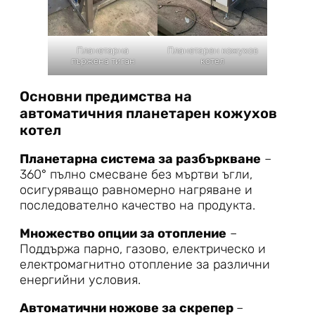
Планетарна
Планетарен кожухов
пържена тиган
котел
Основни предимства на
автоматичния планетарен кожухов
котел
Планетарна система за разбъркване
–
360° пълно смесване без мъртви ъгли,
осигуряващо равномерно нагряване и
последователно качество на продукта.
Множество опции за отопление
–
Поддържа парно, газово, електрическо и
електромагнитно отопление за различни
енергийни условия.
Автоматични ножове за скрепер
–