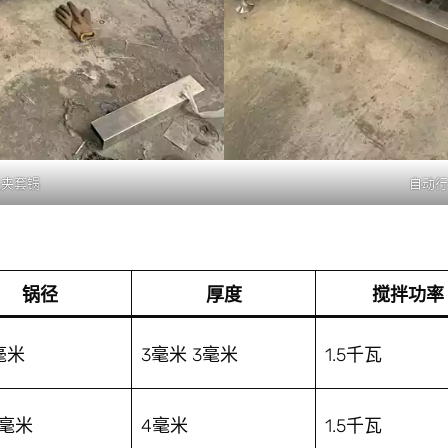
星夹套锅
自动行
锅径
厚度
搅拌功率
毫米
3毫米 3毫米
1.5千瓦
0毫米
4毫米
1.5千瓦