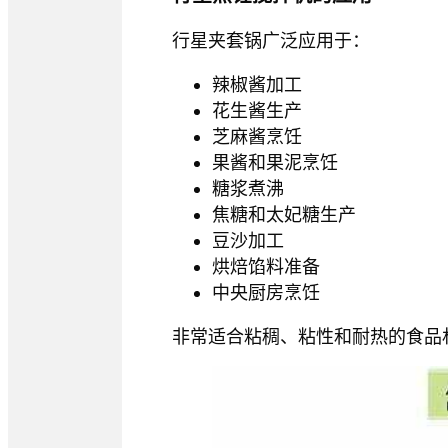
行星夹套锅广泛应用于：
辣椒酱加工
花生酱生产
芝麻酱烹饪
果酱和果泥烹饪
糖浆煮沸
焦糖和太妃糖生产
豆沙加工
烘焙馅料准备
中央厨房烹饪
非常适合粘稠、粘性和耐热的食品