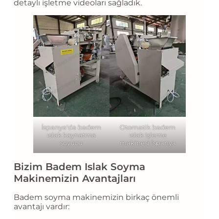
detaylı işletme videoları sağladık.
İspanya'da badem
Otomatik badem
ıslak kaynatma
ıslak işleme
soyucu
makinesi İspanya
Bizim Badem Islak Soyma
Makinemizin Avantajları
Badem soyma makinemizin birkaç önemli
avantajı vardır: