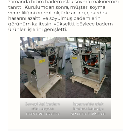
zamanda bizim badem ıslak soyma makinemizi
tanıttı. Kurulumdan sonra, müşteri soyma
verimliliğini önemli ölçüde artırdı, çekirdek
hasarını azalttı ve soyulmuş bademlerin
görünüm kalitesini yükseltti, böylece badem
ürünleri işlerini genişletti.
Sanayi tipi badem
İspanya'da ıslak
ıslak soyma
badem kabuğu
makinesi İspanya
çıkarma makinesi