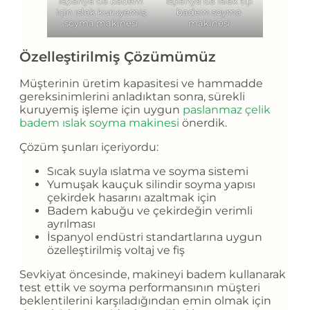
İspanya'da badem
İspanya'da ıslak tip
için ıslak kuruyemiş
badem soyma
soyma makinesi
makinesi
Özelleştirilmiş Çözümümüz
Müşterinin üretim kapasitesi ve hammadde
gereksinimlerini anladıktan sonra, sürekli
kuruyemiş işleme için uygun
paslanmaz çelik
badem ıslak soyma makinesi
önerdik.
Çözüm şunları içeriyordu:
Sıcak suyla ıslatma ve soyma sistemi
Yumuşak kauçuk silindir soyma yapısı
çekirdek hasarını azaltmak için
Badem kabuğu ve çekirdeğin verimli
ayrılması
İspanyol endüstri standartlarına uygun
özelleştirilmiş voltaj ve fiş
Sevkiyat öncesinde, makineyi badem kullanarak
test ettik ve soyma performansının müşteri
beklentilerini karşıladığından emin olmak için