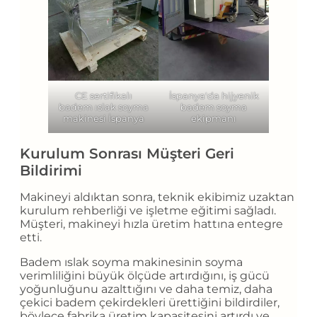
CE sertifikalı
İspanya'da hijyenik
badem ıslak soyma
badem soyma
makinesi İspanya
ekipmanı
Kurulum Sonrası Müşteri Geri
Bildirimi
Makineyi aldıktan sonra, teknik ekibimiz uzaktan
kurulum rehberliği ve işletme eğitimi sağladı.
Müşteri, makineyi hızla üretim hattına entegre
etti.
Badem ıslak soyma makinesinin soyma
verimliliğini büyük ölçüde artırdığını, iş gücü
yoğunluğunu azalttığını ve daha temiz, daha
çekici badem çekirdekleri ürettiğini bildirdiler,
böylece fabrika üretim kapasitesini artırdı ve