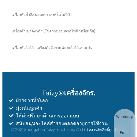
เครื่องคั่วถั่วลิสงอเนกประสงค์ในไนจีเรีย
เครื่องคั่วเมล็ดงาดำ (ใช้ความร้อนจากไฟฟ้าหรือแก๊ส)
เครื่องคั่วโกโก้ | เครื่องคั่วถั่วกาแฟและโกโก้แบบดรัม
Taizy®
เครื่องจักร.
ฝ่ายขายทั่วโลก
มุ่งเน้นลูกค้า
ให้คำปรึกษาด้านการออกแบบ
Whatsapp
สนับสนุนอะไหล่สำรองตลอดอายุการใช้งาน
© 2021 Zhengzhou Taizy machinery Co.,Ltd สงวนลิขสิทธิ์ทุกประการ
Email