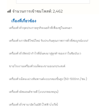
จำนวนการเข้าชมโพสต์:
2,462
เรื่องที่เกี่ยวข้อง
เครื่องคั่วถั่วจุดประกายธุรกิจเนยถั่วที่เฟื่องฟูในเคนยา
เครื่องคั่วเกาลัดดีไซน์ใหม่ รับประกันคุณภาพการคั่วที่สมบูรณ์แบบ!
เครื่องคั่วถั่วลิสงนำกำไรที่มั่นคงมาสู่ลูกค้าของเราในซิมบับเว
ขายโรงงานเครื่องคั่วเมล็ดมะขามอเนกประสงค์
เครื่องคั่วเม็ดมะม่วงหิมพานต์แบบกลองขั้นสูง (50-500กก./ชม.)
เครื่องคั่วอัลมอนด์ขายดี (แบบกลองหมุน)
เครื่องคั่วถั่วชานาอัตโนมัติ (ไฟฟ้า/แก๊ส)