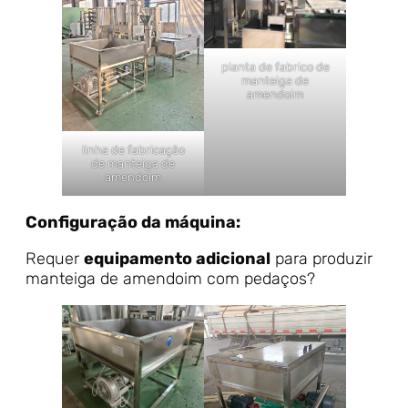
planta de fabrico de
manteiga de
amendoim
linha de fabricação
de manteiga de
amendoim
Configuração da máquina:
Requer
equipamento adicional
para produzir
manteiga de amendoim com pedaços?