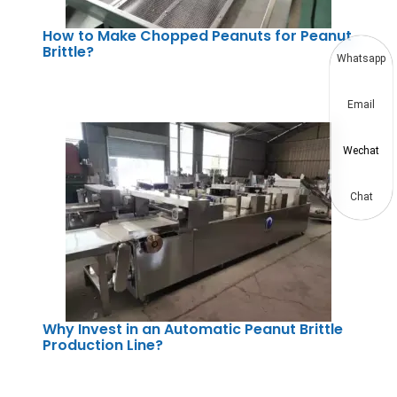
How to Make Chopped Peanuts for Peanut
Brittle?
Whatsapp
Email
Wechat
Chat
Why Invest in an Automatic Peanut Brittle
Production Line?