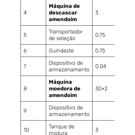
Máquina de
4
descascar
3
1900
amendoim
Transportador
5
0.75
6000
de seleção
6
Guindaste
0.75
900x
Dispositivo de
7
0.04
1200
armazenamento
Máquina
8
moedora de
30×2
1400
amendoim
Dispositivo de
9
1300
armazenamento
Tanque de
10
3
1000
mistura