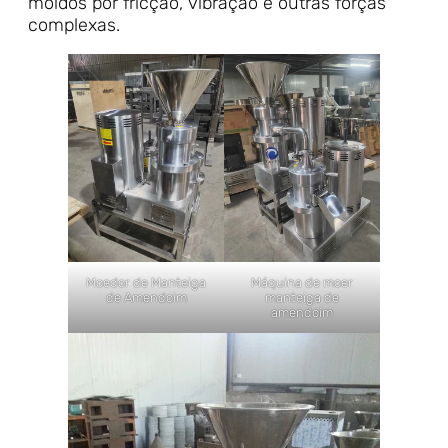
moídos por fricção, vibração e outras forças
complexas.
Moedor de Manteiga
Máquina de moer
de Amendoim
manteiga de
amendoim