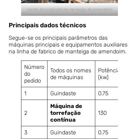
planta de produção de manteiga de amendoim
Principais dados técnicos
Segue-se os principais parâmetros das
máquinas principais e equipamentos auxiliares
na linha de fabrico de manteiga de amendoim.
Número
Todos os nomes
Potência
do
Dime
de máquinas
(kw)
pedido
1
Guindaste
0.75
1600
Máquina de
2
torrefação
130
8500
contínua
3
Guindaste
0.75
900x