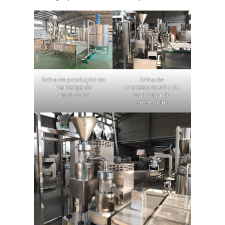
linha de produção de
linha de
manteiga de
processamento de
amendoim
manteiga de
amendoim