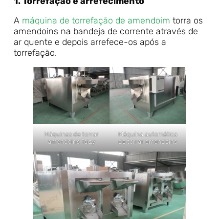
1. Torrefação e arrefecimento
A
máquina de torrefação de amendoim
torra os
amendoins na bandeja de corrente através de
ar quente e depois arrefece-os após a
torrefação.
Máquinas de torrar
Máquina automática
amendoins Taizy
de torrar amendoins