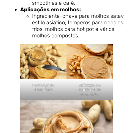
smoothies e café.
Aplicações em molhos:
Ingrediente-chave para molhos satay
estilo asiático, temperos para noodles
frios, molhos para hot pot e vários
molhos compostos.
manteiga de
aplicação da
amendoim
manteiga de
amendoim