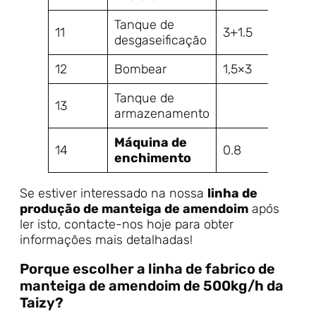
Tanque de
11
3+1.5
900x
desgaseificação
12
Bombear
1,5×3
1200
Tanque de
13
900x
armazenamento
Máquina de
14
0.8
200
enchimento
Se estiver interessado na nossa
linha de
produção de manteiga de amendoim
após
ler isto, contacte-nos hoje para obter
informações mais detalhadas!
Porque escolher a linha de fabrico de
manteiga de amendoim de 500kg/h da
Taizy?