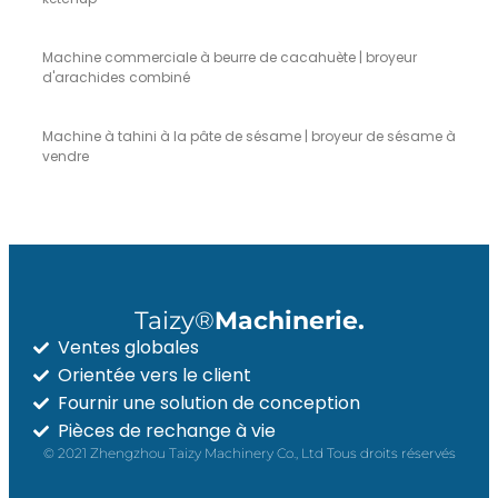
Machine commerciale à beurre de cacahuète | broyeur
d'arachides combiné
Machine à tahini à la pâte de sésame | broyeur de sésame à
vendre
Taizy®
Machinerie.
Ventes globales
Orientée vers le client
Fournir une solution de conception
Pièces de rechange à vie
© 2021 Zhengzhou Taizy Machinery Co., Ltd Tous droits réservés