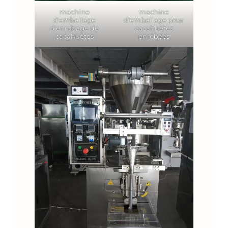
machine
machine
d'emballage
d'emballage pour
d'enrobage de
cacahuètes
cacahuètes
enrobées