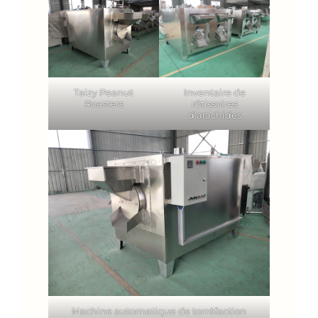
Taizy Peanut
Inventaire de
Roasters
rôtissoires
d'arachides
Machine automatique de torréfaction