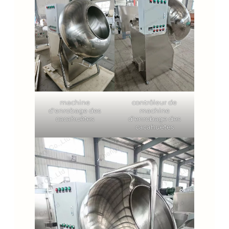
machine
contrôleur de
d'enrobage des
machine
cacahuètes
d'enrobage des
cacahuètes