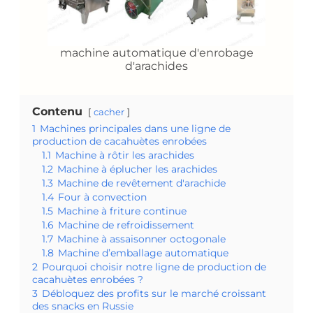
machine automatique d'enrobage
d'arachides
Contenu
cacher
1
Machines principales dans une ligne de
production de cacahuètes enrobées
1.1
Machine à rôtir les arachides
1.2
Machine à éplucher les arachides
1.3
Machine de revêtement d'arachide
1.4
Four à convection
1.5
Machine à friture continue
1.6
Machine de refroidissement
1.7
Machine à assaisonner octogonale
1.8
Machine d’emballage automatique
2
Pourquoi choisir notre ligne de production de
cacahuètes enrobées ?
3
Débloquez des profits sur le marché croissant
des snacks en Russie