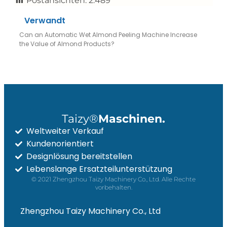
Postansichten:
2.489
Verwandt
Can an Automatic Wet Almond Peeling Machine Increase
the Value of Almond Products?
Taizy®
Maschinen.
Weltweiter Verkauf
Kundenorientiert
Designlösung bereitstellen
Whatsapp
Lebenslange Ersatzteilunterstützung
© 2021 Zhengzhou Taizy Machinery Co., Ltd. Alle Rechte
vorbehalten.
Email
Zhengzhou Taizy Machinery Co., Ltd
Wechat