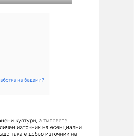
работка на бадеми?
нени култури, а типовете
тличен източник на есенциални
ъщо така е добър източник на