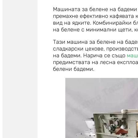
Машината за белене на бадеми
премахне ефективно кафявата 
вид на ядките. Комбинирайки б
на белене с минимални щети, к
Тази машина за белене на баде
сладкарски цехове, производст
на бадеми. Нарича се също
маш
предимствата на лесна експлоа
белени бадеми.