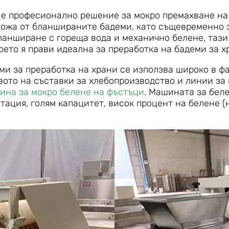
 е професионално решение за мокро премахване на
кожа от бланшираните бадеми, като същевременно 
ланширане с гореща вода и механично белене, таз
оето я прави идеална за преработка на бадеми за х
ми за преработка на храни се използва широко в фа
вото на съставки за хлебопроизводство и линии за 
ина за мокро белене на фъстъци
. Машината за бел
тация, голям капацитет, висок процент на белене (