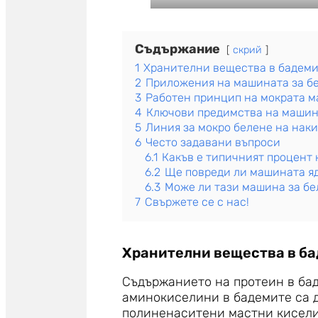
Съдържание
скрий
1
Хранителни вещества в бадем
2
Приложения на машината за б
3
Работен принцип на мократа м
4
Ключови предимства на машина
5
Линия за мокро белене на нак
6
Често задавани въпроси
6.1
Какъв е типичният процент 
6.2
Ще повреди ли машината я
6.3
Може ли тази машина за бе
7
Свържете се с нас!
Хранителни вещества в б
Съдържанието на протеин в бад
аминокиселини в бадемите са д
полиненаситени мастни киселин