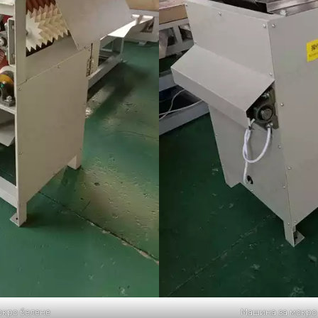
окро белене
Машина за мокро 