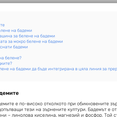
ите
елене на бадеми
ашина за белене на бадеми
та за мокро белене на бадеми
иснати бадеми
на белене?
дките?
лене на бадеми да бъде интегрирана в цяла линия за пре
адемите
емите е по-високо отколкото при обикновените зър
опълващи тези на зърнените култури. Бадемът е о
и – линолова киселина, магнезий и фосфор. Той с