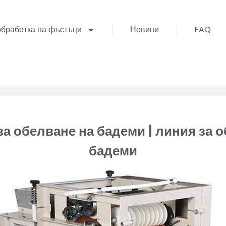
обработка на фъстъци
Новини
FAQ
а обелване на бадеми | линия за о
бадеми