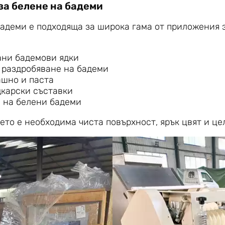
а белене на бадеми
адеми е подходяща за широка гама от приложения з
ни бадемови ядки
 раздробяване на бадеми
ашно и паста
дкарски съставки
а на белени бадеми
ето е необходима чиста повърхност, ярък цвят и це