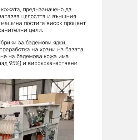
 кожата, предназначено да
запазва цялостта и външния
и машина постига висок процент
ранителни цели.
брики за бадемови ядки,
преработка на храни на базата
ене на бадемова кожа има
над 95%) и висококачествени