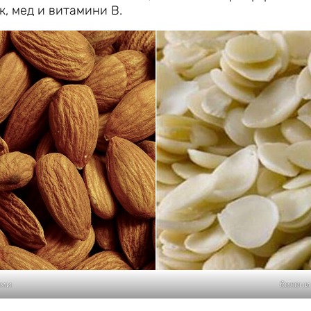
к, мед и витамини В.
еми
белени