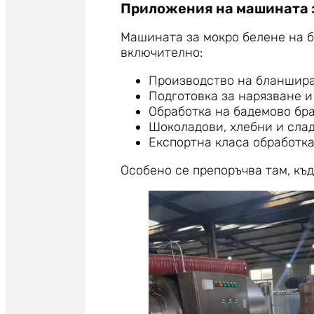
Приложения на машината з
Машината за мокро белене на б
включително:
Производство на бланшира
Подготовка за нарязване и
Обработка на бадемово бр
Шоколадови, хлебни и сла
Експортна класа обработк
Особено се препоръчва там, къд